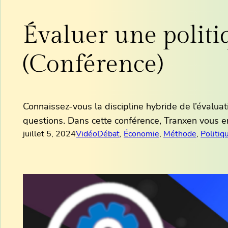
Évaluer une politi
(Conférence)
Connaissez-vous la discipline hybride de l’évalu
questions. Dans cette conférence, Tranxen vous e
juillet 5, 2024
Vidéo
Débat
, 
Économie
, 
Méthode
, 
Politiq