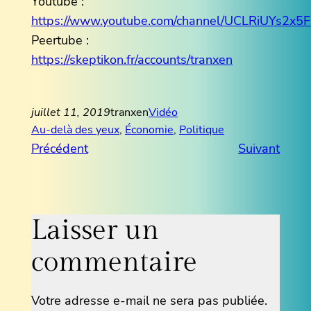
Youtube :
https://www.youtube.com/channel/UCLRiUYs2
Peertube :
https://skeptikon.fr/accounts/tranxen
juillet 11, 2019
tranxen
Vidéo
Au-delà des yeux
, 
Économie
, 
Politique
Précédent
Suivant
Laisser un
commentaire
Votre adresse e-mail ne sera pas publiée.