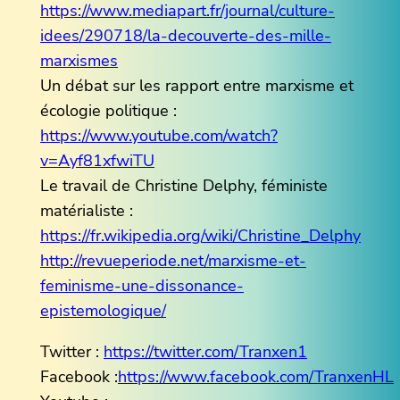
https://www.mediapart.fr/journal/culture-
idees/290718/la-decouverte-des-mille-
marxismes
Un débat sur les rapport entre marxisme et
écologie politique :
https://www.youtube.com/watch?
v=Ayf81xfwiTU
Le travail de Christine Delphy, féministe
matérialiste :
https://fr.wikipedia.org/wiki/Christine_Delphy
http://revueperiode.net/marxisme-et-
feminisme-une-dissonance-
epistemologique/
Twitter :
https://twitter.com/Tranxen1
Facebook :
https://www.facebook.com/TranxenHL