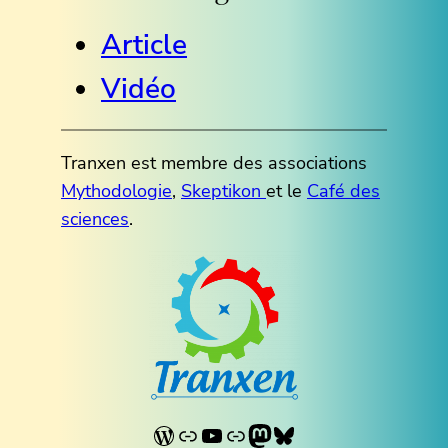
Article
Vidéo
Tranxen est membre des associations
Mythodologie
,
Skeptikon
et le
Café des
sciences
.
WordPress
Lien
YouTube
Lien
Mastodon
Bluesky