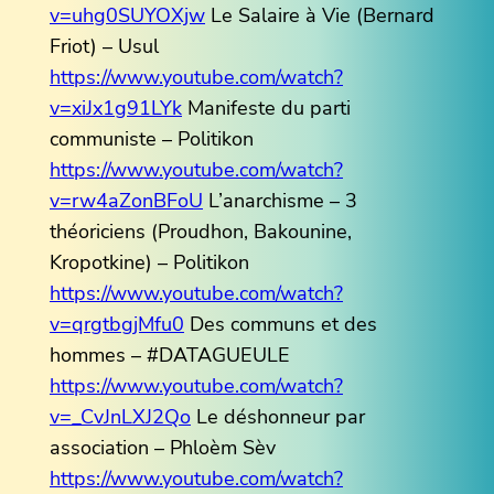
v=uhg0SUYOXjw
Le Salaire à Vie (Bernard
Friot) – Usul
https://www.youtube.com/watch?
v=xiJx1g91LYk
Manifeste du parti
communiste – Politikon
https://www.youtube.com/watch?
v=rw4aZonBFoU
L’anarchisme – 3
théoriciens (Proudhon, Bakounine,
Kropotkine) – Politikon
https://www.youtube.com/watch?
v=qrgtbgjMfu0
Des communs et des
hommes – #DATAGUEULE
https://www.youtube.com/watch?
v=_CvJnLXJ2Qo
Le déshonneur par
association – Phloèm Sèv
https://www.youtube.com/watch?