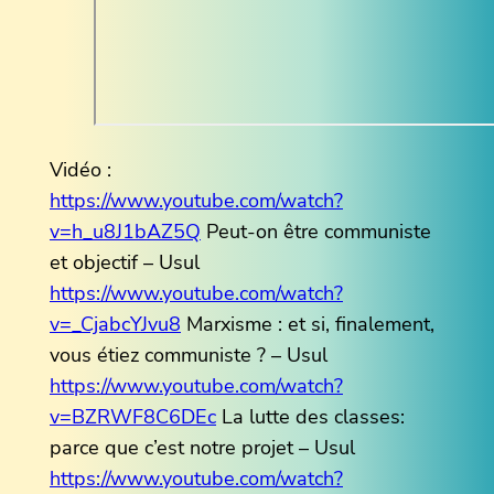
Vidéo :
https://www.youtube.com/watch?
v=h_u8J1bAZ5Q
Peut-on être communiste
et objectif – Usul
https://www.youtube.com/watch?
v=_CjabcYJvu8
Marxisme : et si, finalement,
vous étiez communiste ? – Usul
https://www.youtube.com/watch?
v=BZRWF8C6DEc
La lutte des classes:
parce que c’est notre projet – Usul
https://www.youtube.com/watch?