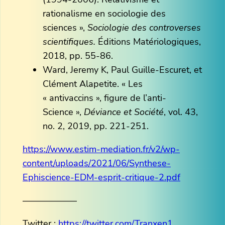
rationalisme en sociologie des
sciences »,
Sociologie des controverses
scientifiques.
Éditions Matériologiques,
2018, pp. 55-86.
Ward, Jeremy K, Paul Guille-Escuret, et
Clément Alapetite. « Les
« antivaccins », figure de l’anti-
Science »,
Déviance et Société
, vol. 43,
no. 2, 2019, pp. 221-251.
https://www.estim-mediation.fr/v2/wp-
content/uploads/2021/06/Synthese-
Ephiscience-EDM-esprit-critique-2.pdf
——————
Twitter :
https://twitter.com/Tranxen1