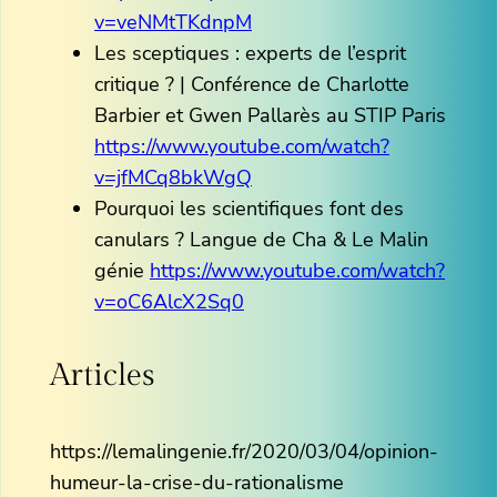
v=veNMtTKdnpM
Les sceptiques : experts de l’esprit
critique ? | Conférence de Charlotte
Barbier et Gwen Pallarès au STIP Paris
https://www.youtube.com/watch?
v=jfMCq8bkWgQ
Pourquoi les scientifiques font des
canulars ? Langue de Cha & Le Malin
génie
https://www.youtube.com/watch?
v=oC6AlcX2Sq0
Articles
https://lemalingenie.fr/2020/03/04/opinion-
humeur-la-crise-du-rationalisme