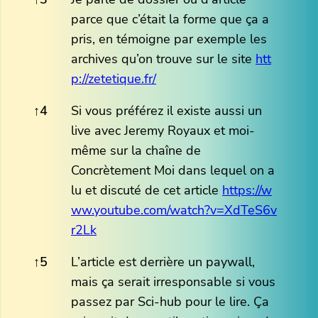
parce que c’était la forme que ça a
pris, en témoigne par exemple les
archives qu’on trouve sur le site
htt
p://zetetique.fr/
↑
4
Si vous préférez il existe aussi un
live avec Jeremy Royaux et moi-
même sur la chaîne de
Concrètement Moi dans lequel on a
lu et discuté de cet article
https://w
ww.youtube.com/watch?v=XdTeS6v
r2Lk
↑
5
L’article est derrière un paywall,
mais ça serait irresponsable si vous
passez par Sci-hub pour le lire. Ça