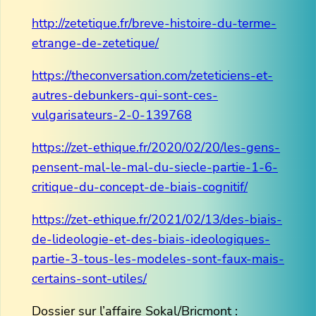
http://zetetique.fr/breve-histoire-du-terme-
etrange-de-zetetique/
https://theconversation.com/zeteticiens-et-
autres-debunkers-qui-sont-ces-
vulgarisateurs-2-0-139768
https://zet-ethique.fr/2020/02/20/les-gens-
pensent-mal-le-mal-du-siecle-partie-1-6-
critique-du-concept-de-biais-cognitif/
https://zet-ethique.fr/2021/02/13/des-biais-
de-lideologie-et-des-biais-ideologiques-
partie-3-tous-les-modeles-sont-faux-mais-
certains-sont-utiles/
Dossier sur l’affaire Sokal/Bricmont :