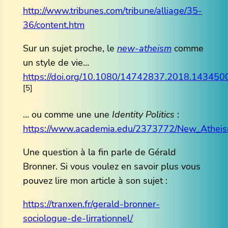
http://www.tribunes.com/tribune/alliage/35-
36/content.htm
Sur un sujet proche, le
new-atheism
comme
un style de vie…
https://doi.org/10.1080/14742837.2018.143450
[5]
… ou comme une une
Identity Politics
:
https://www.academia.edu/2373772/New_Atheism_
Une question à la fin parle de Gérald
Bronner. Si vous voulez en savoir plus vous
pouvez lire mon article à son sujet :
https://tranxen.fr/gerald-bronner-
sociologue-de-lirrationnel/