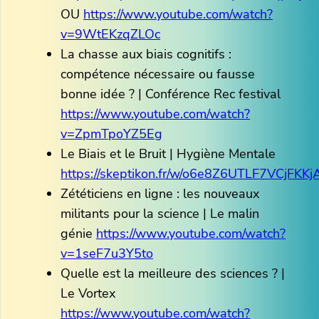
OU
https://www.youtube.com/watch?
v=9WtEKzqZLOc
La chasse aux biais cognitifs :
compétence nécessaire ou fausse
bonne idée ? | Conférence Rec festival
https://www.youtube.com/watch?
v=ZpmTpoYZ5Eg
Le Biais et le Bruit | Hygiène Mentale
https://skeptikon.fr/w/o6e8Z6UTLF7VCjFKK
Zététiciens en ligne : les nouveaux
militants pour la science | Le malin
génie
https://www.youtube.com/watch?
v=1seF7u3Y5to
Quelle est la meilleure des sciences ? |
Le Vortex
https://www.youtube.com/watch?