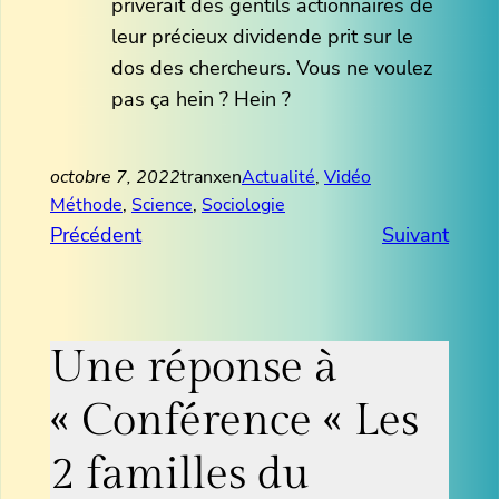
priverait des gentils actionnaires de
leur précieux dividende prit sur le
dos des chercheurs. Vous ne voulez
pas ça hein ? Hein ?
octobre 7, 2022
tranxen
Actualité
, 
Vidéo
Méthode
, 
Science
, 
Sociologie
Précédent
Suivant
Une réponse à
« Conférence « Les
2 familles du