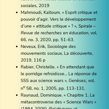
sociales, 2019
Mahmoudi, Kaltoum. « Esprit critique et
pouvoir d’agir. Vers le développement
d’une « attitude critique » ? »,
Spirale –
Revue de recherches en éducation
, vol.
66, no. 3, 2020, pp. 51-63.
Neveux, Erik,
Sociologie des
mouvements sociaux
, La découverte,
2019, 116 p
Rabier, Christelle. « En attendant que
le porridge refroidisse… La réponse de
SSS aux science wars »,
Genèses
, vol.
o
n
58, no. 1, 2005, pp. 113-131.
Raynaud, Dominique. « Chapitre 1. La
métacontroverse des « Science Wars »
(1994-2006). Relativisme et