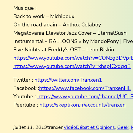
Musique :
Back to work – Michiboux
On the road again – Anthox Colaboy
Megalovania Elevator Jazz Cover – EternalSushi
Instrumental « BALLOONS » by MandoPony | Five 
Five Nights at Freddy’s OST – Leon Riskin :
https://www.youtube.com/watch?v=CONzg3DVpf
https://www.youtube.com/watch?v=xhspICxdqqE
Twitter :
https://twitter.com/Tranxen1
Facebook :
https://www.facebook.com/TranxenHL
Youtube :
https://www.youtube.com/channel/U
Peertube :
https://skeptikon.fr/accounts/tranxen
juillet 11, 2019
tranxen
Vidéo
Débat et Opinions
, 
Geek
, 