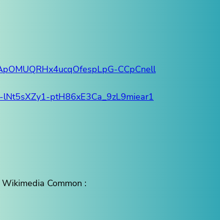
PLhOApOMUQRHx4ucqOfespLpG-CCpCnell
=PL-lNt5sXZy1-ptH86xE3Ca_9zL9miear1
 de Wikimedia Common :