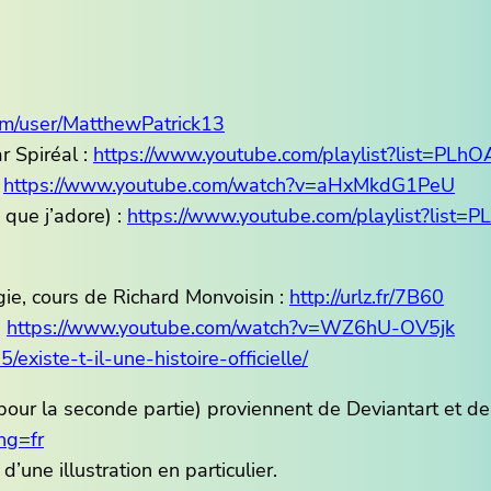
om/user/MatthewPatrick13
r Spiréal :
https://www.youtube.com/playlist?list=
:
https://www.youtube.com/watch?v=aHxMkdG1PeU
que j’adore) :
https://www.youtube.com/playlist?list
gie, cours de Richard Monvoisin :
http://urlz.fr/7B60
:
https://www.youtube.com/watch?v=WZ6hU-OV5jk
existe-t-il-une-histoire-officielle/
t pour la seconde partie) proviennent de Deviantart et
ng=fr
une illustration en particulier.