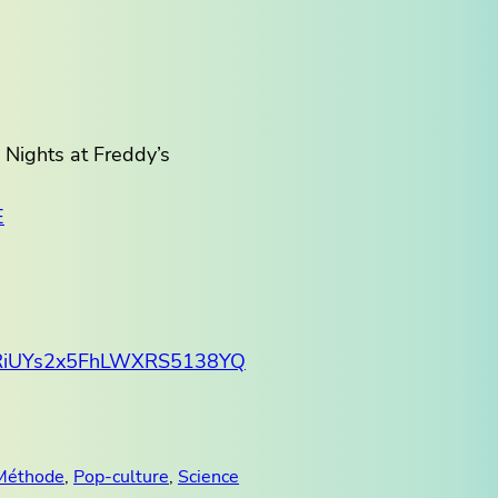
Nights at Freddy’s
E
CLRiUYs2x5FhLWXRS5138YQ
Méthode
, 
Pop-culture
, 
Science