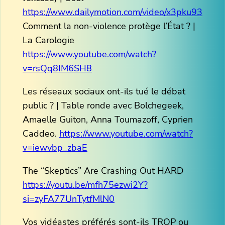
https://www.dailymotion.com/video/x3pku93
Comment la non-violence protège l’État ? |
La Carologie
https://www.youtube.com/watch?
v=rsQq8IM6SH8
Les réseaux sociaux ont-ils tué le débat
public ? | Table ronde avec Bolchegeek,
Amaelle Guiton, Anna Toumazoff, Cyprien
Caddeo.
https://www.youtube.com/watch?
v=iewvbp_zbaE
The “Skeptics” Are Crashing Out HARD
https://youtu.be/mfh75ezwi2Y?
si=zyFA77UnTytfMlN0
Vos vidéastes préférés sont-ils TROP ou