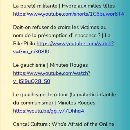
La pureté militante | Hydre aux milles têtes
https://www.youtube.com/shorts/1C6buwor6T4
Doit-on refuser de croire les victimes au
nom de la présomption d’innocence ? | La
Bile Philo
https://www.youtube.com/watch?
v=Gxo_ni308J0
Le gauchisme | Minutes Rouges
https://www.youtube.com/watch?
v=jSI9uQ28_S0
Le gauchisme, le retour (la maladie infantile
du communisme) | Minutes Rouges
https://youtu.be/gg_y77Dhhq4
Cancel Culture : Who’s Afraid of the Online