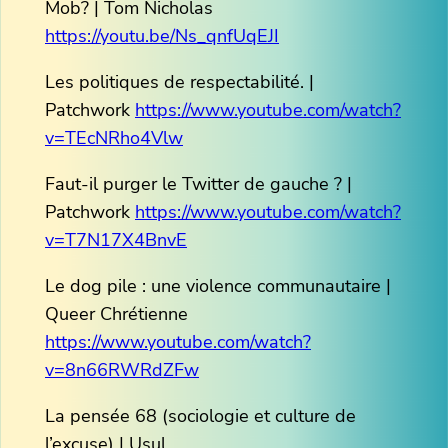
Mob? | Tom Nicholas
https://youtu.be/Ns_qnfUqEJI
Les politiques de respectabilité. |
Patchwork
https://www.youtube.com/watch?
v=TEcNRho4Vlw
Faut-il purger le Twitter de gauche ? |
Patchwork
https://www.youtube.com/watch?
v=T7N17X4BnvE
Le dog pile : une violence communautaire |
Queer Chrétienne
https://www.youtube.com/watch?
v=8n66RWRdZFw
La pensée 68 (sociologie et culture de
l’excuse) | Usul