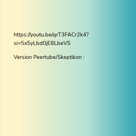
https://youtu.be/qrT3FACr2k4?
si=5x5yLbd0jE8LbeVS
Version Peertube/Skeptikon :