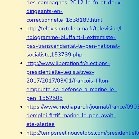
des-campagnes-2012-le-fn-et-deux-
dirigeants-en-
correctionnelle_1838189.html
http://television.telerama.fr/television/l-
hologramme-bluffant-l-extremiste-
pas-transcendantal-le-pen-national-
socialiste,153739.php
http://www.liberation.fr/elections-
presidentielle-legislatives-
2017/2017/03/01/francois-fillon-
emprunte-sa-defense-a-marine-le-
pen_1552505
https://www.mediapart.fr/journal/france/09
demploi-fictif-marine-le-pen-avait-
ete-alertee
http://tempsreel.nouvelobs.com/presidentiell