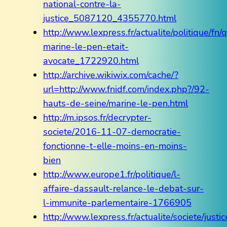
national-contre-la-
justice_5087120_4355770.html
http://www.lexpress.fr/actualite/politique/fn
marine-le-pen-etait-
avocate_1722920.html
http://archive.wikiwix.com/cache/?
url=http://www.fnidf.com/index.php?/92-
hauts-de-seine/marine-le-pen.html
http://m.ipsos.fr/decrypter-
societe/2016-11-07-democratie-
fonctionne-t-elle-moins-en-moins-
bien
http://www.europe1.fr/politique/l-
affaire-dassault-relance-le-debat-sur-
l-immunite-parlementaire-1766905
http://www.lexpress.fr/actualite/societe/justi