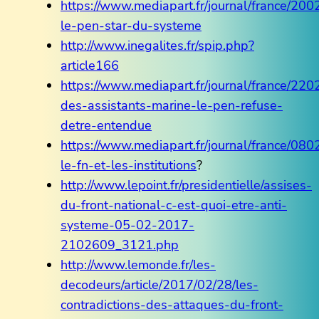
https://www.mediapart.fr/journal/france/20
le-pen-star-du-systeme
http://www.inegalites.fr/spip.php?
article166
https://www.mediapart.fr/journal/france/2202
des-assistants-marine-le-pen-refuse-
detre-entendue
https://www.mediapart.fr/journal/france/08
le-fn-et-les-institutions
?
http://www.lepoint.fr/presidentielle/assises-
du-front-national-c-est-quoi-etre-anti-
systeme-05-02-2017-
2102609_3121.php
http://www.lemonde.fr/les-
decodeurs/article/2017/02/28/les-
contradictions-des-attaques-du-front-