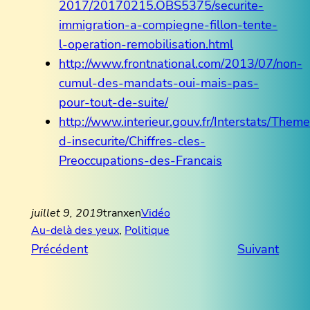
2017/20170215.OBS5375/securite-
immigration-a-compiegne-fillon-tente-
l-operation-remobilisation.html
http://www.frontnational.com/2013/07/non-
cumul-des-mandats-oui-mais-pas-
pour-tout-de-suite/
http://www.interieur.gouv.fr/Interstats/Them
d-insecurite/Chiffres-cles-
Preoccupations-des-Francais
juillet 9, 2019
tranxen
Vidéo
Au-delà des yeux
, 
Politique
Précédent
Suivant